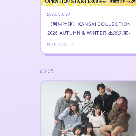
2026.06.29
【河村叶翔】KANSAI COLLECTION
2026 AUTUMN & WINTER 出演決定。
READ MORE →
2025