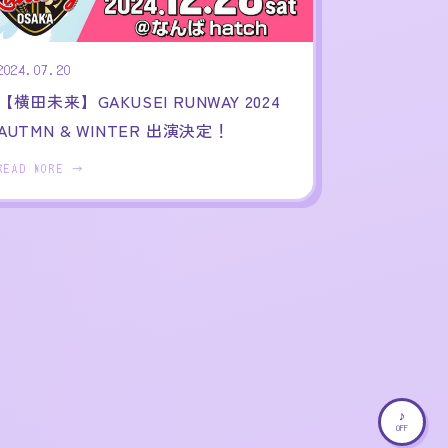
2024.07.20
【横田未来】GAKUSEI RUNWAY 2024
AUTMN & WINTER 出演決定！
READ MORE →
♪
OFF