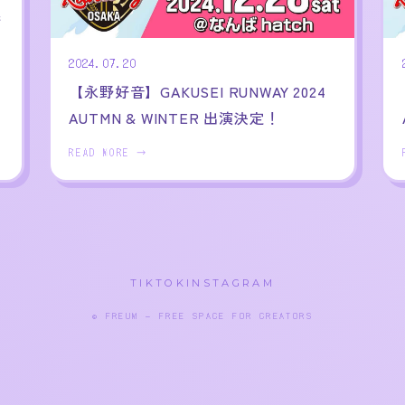
参
2024.07.20
【永野好音】GAKUSEI RUNWAY 2024
AUTMN & WINTER 出演決定！
READ MORE →
TIKTOK
INSTAGRAM
© FREUM — FREE SPACE FOR CREATORS