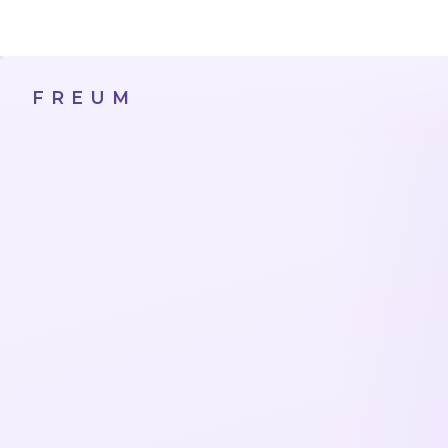
コ
ナ
ン
ビ
テ
ゲ
ン
ー
FREUM
ツ
シ
へ
ョ
ス
ン
キ
に
ッ
移
プ
動