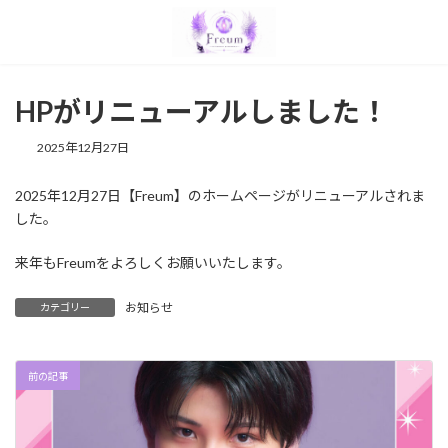
コ
ナ
ン
ビ
テ
ゲ
ン
ー
ツ
シ
HPがリニューアルしました！
へ
ョ
ス
ン
2025年12月27日
キ
に
ッ
移
プ
動
2025年12月27日【Freum】のホームページがリニューアルされま
した。
来年もFreumをよろしくお願いいたします。
お知らせ
カテゴリー
前の記事