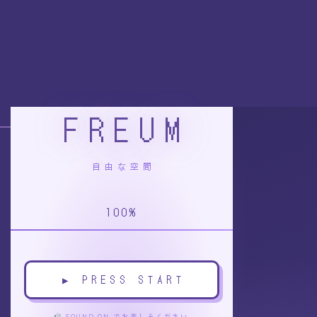
コ
ナ
ン
ビ
テ
ゲ
ン
ー
ツ
シ
へ
ョ
ス
ン
キ
に
FREUM
ッ
移
プ
動
Copyright © Freum (フレウム) - インフルエンサープロダクション - All Rights
Reserved.
自由な空間
100
%
▶ PRESS START
SOUND ON でお楽しみください